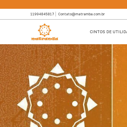
11994845817
Contato@matramba.com.br
CINTOS DE UTILI